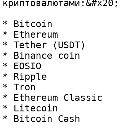
криптовалютами:&#x20;

* Bitcoin

* Ethereum

* Tether (USDT)

* Binance coin

* EOSIO

* Ripple

* Tron

* Ethereum Classic

* Litecoin

* Bitcoin Cash
